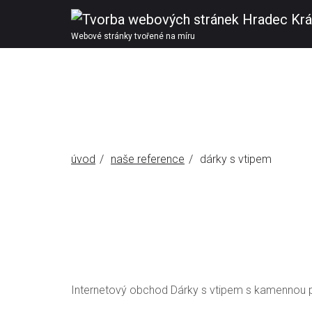
Webové stránky tvořené na míru
úvod
naše reference
dárky s vtipem
Internetový obchod Dárky s vtipem s kamennou p