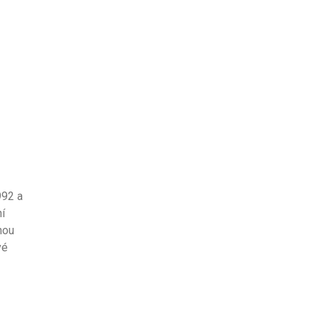
992 a
ní
hou
vé