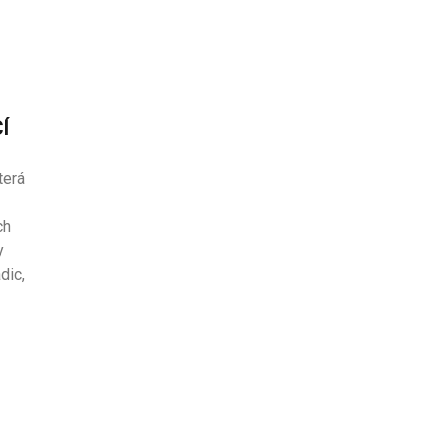
Í
terá
ch
y
dic,