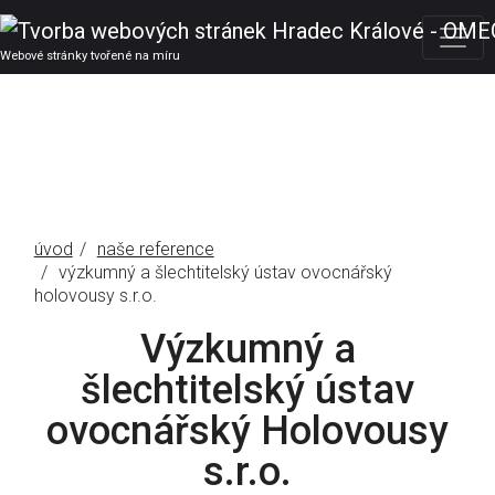
Webové stránky tvořené na míru
úvod
naše reference
výzkumný a šlechtitelský ústav ovocnářský
holovousy s.r.o.
Výzkumný a
šlechtitelský ústav
ovocnářský Holovousy
s.r.o.