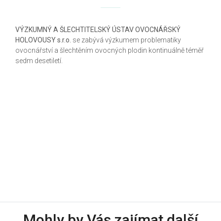
VÝZKUMNÝ A ŠLECHTITELSKÝ ÚSTAV OVOCNÁŘSKÝ
HOLOVOUSY s.r.o.
se zabývá výzkumem problematiky
ovocnářství a šlechtěním ovocných plodin kontinuálně téměř
sedm desetiletí.
Mohly by Vás zajímat další