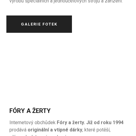
výrobu speciálních a jednoúčelových strojů a zařízení.
GALERIE FOTEK
FÓRY A ŽERTY
Internetový obchůdek
Fóry a žerty. Již od roku 1994
prodává
originální a vtipné dárky
, které potěší,