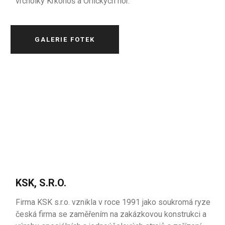
vrcholky Krkonoš a Orlických hor.
GALERIE FOTEK
KSK, S.R.O.
Firma KSK s.r.o. vznikla v roce 1991 jako soukromá ryze
česká firma se zaměřením na zakázkovou konstrukci a