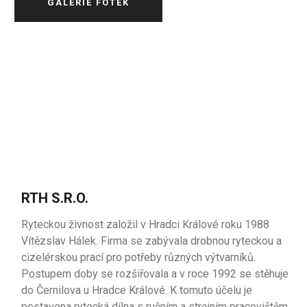
GALERIE FOTEK
RTH S.R.O.
Ryteckou živnost založil v Hradci Králové roku 1988
Vítězslav Hálek. Firma se zabývala drobnou ryteckou a
cizelérskou prací pro potřeby různých výtvarníků.
Postupem doby se rozšiřovala a v roce 1992 se stěhuje
do Černilova u Hradce Králové. K tomuto účelu je
postavena rytecká dílna s ručním a strojním pracovištěm.