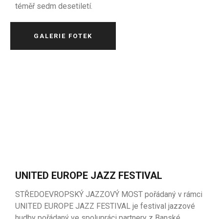
téměř sedm desetiletí.
GALERIE FOTEK
UNITED EUROPE JAZZ FESTIVAL
STŘEDOEVROPSKÝ JAZZOVÝ MOST pořádaný v rámci
UNITED EUROPE JAZZ FESTIVAL je festival
jazzové
hudby
pořádaný
ve
spolupráci
partnery
z
Banské