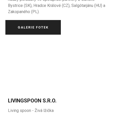
Bystrice
(SK),
Hradce
Králové
(CZ),
Salgótarjánu
(
HU
) a
Zakopaného
(PL).
GALERIE FOTEK
LIVINGSPOON S.R.O.
Living spoon - Živá lžička