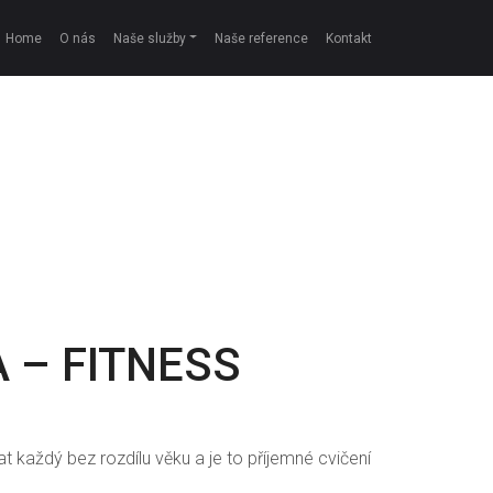
Home
O nás
Naše služby
Naše reference
Kontakt
 – FITNESS
t každý bez rozdílu věku a je to příjemné cvičení