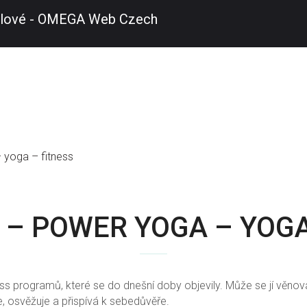
 yoga – fitness
 – POWER YOGA – YOGA
ess programů, které se do dnešní doby objevily. Může se jí věnova
e, osvěžuje a přispívá k sebedůvěře.