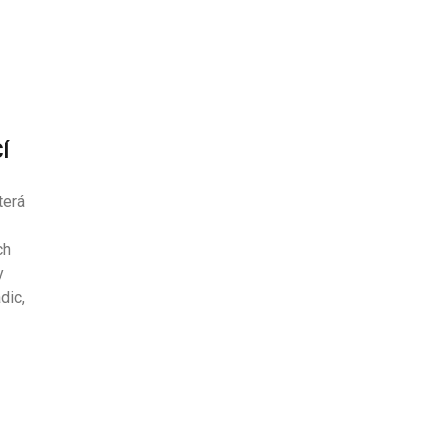
Í
terá
ch
y
dic,