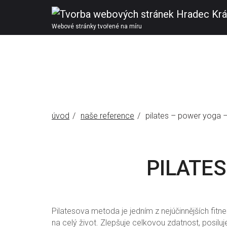
Webové stránky tvořené na míru
úvod
naše reference
pilates – power yoga –
PILATES
Pilatesova metoda je jedním z nejúčinnějších fitn
na celý život. Zlepšuje celkovou zdatnost, posiluj